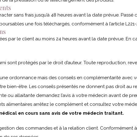
on de la prestation ou le téléchargement des produits.
ents
rétracter sans frais jusqu’à 48 heures avant la date prévue. Pass
boursables une fois téléchargés, conformément à l’article L22
ons
es par le client au moins 24 heures avant la date prévue. En c
ni sont protégés par le droit d’auteur. Toute reproduction, reven
une ordonnance mais des conseils en complémentarité avec votr
 votre bien-être. Les conseils présentés ne donnent pas droit au 
nte ou allaitante demandez l’avis à votre médecin avant de pr
ts alimentaires arrêtez le complément et consultez votre méde
édical en cours sans avis de votre médecin traitant.
estion des commandes et à la relation client. Conformément à la 